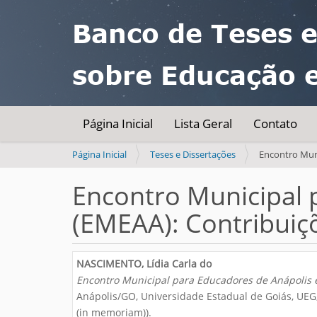
Banco de Teses e
sobre Educação 
Página Inicial
Lista Geral
Contato
V
Página Inicial
Teses e Dissertações
Encontro Muni
o
c
Encontro Municipal 
ê
(EMEAA): Contribuiçõ
e
s
t
á
NASCIMENTO, Lídia Carla do
a
Encontro Municipal para Educadores de Anápolis e
q
Anápolis/GO, Universidade Estadual de Goiás, UEG
u
(in memoriam)).