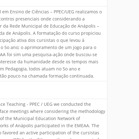
al em Ensino de Ciências – PPEC/UEG realizamos o
ontros presenciais onde considerando a
r da Rede Municipal de Educação de Anápolis –
da de Anápolis. A formatação do curso propiciou
ipação ativa dos cursistas o que levou à
a o 5o ano; o aprimoramento de um jogo para o
EAA foi sim uma pesquisa-ação onde buscou-se
 interesse da humanidade desde os tempos mais
 em Pedagogia, todos atuam no 5o ano e
tão pouco na chamada formação continuada.
cience Teaching - PPEC / UEG we conducted the
o-face meetings where considering the methodology
 of the Municipal Education Network of
works of Anápolis participated in the EMEAA. The
 favored an active participation of the cursistas