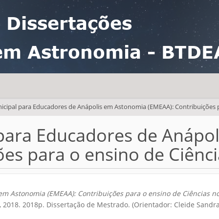
 Dissertações
em Astronomia - BTDE
cipal para Educadores de Anápolis em Astonomia (EMEAA): Contribuições par
para Educadores de Anápo
es para o ensino de Ciência
m Astonomia (EMEAA): Contribuições para o ensino de Ciências nos
, 2018. 2018p. Dissertação de Mestrado. (Orientador: Cleide Sandr