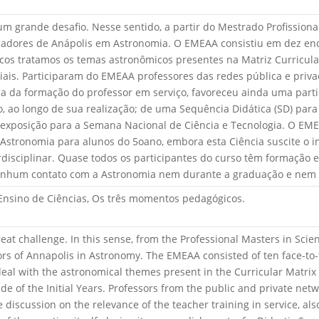
um grande desafio. Nesse sentido, a partir do Mestrado Profission
adores de Anápolis em Astronomia. O EMEAA consistiu em dez enc
os tratamos os temas astronômicos presentes na Matriz Curricula
iais. Participaram do EMEAA professores das redes pública e priva
 da formação do professor em serviço, favoreceu ainda uma partic
o, ao longo de sua realização; de uma Sequência Didática (SD) par
 exposição para a Semana Nacional de Ciência e Tecnologia. O EM
 Astronomia para alunos do 5oano, embora esta Ciência suscite o
rdisciplinar. Quase todos os participantes do curso têm formação
hum contato com a Astronomia nem durante a graduação e nem 
Ensino de Ciências, Os três momentos pedagógicos.
 great challenge. In this sense, from the Professional Masters in S
rs of Annapolis in Astronomy. The EMEAA consisted of ten face-t
al with the astronomical themes present in the Curricular Matrix
de of the Initial Years. Professors from the public and private net
discussion on the relevance of the teacher training in service, also