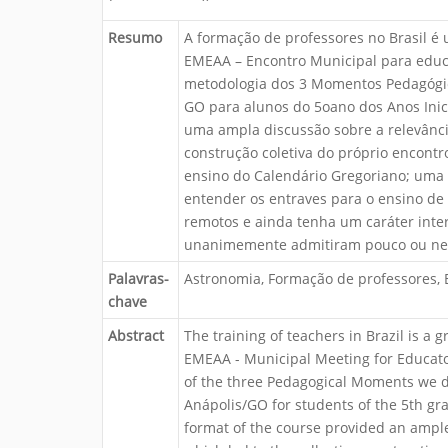
i
:
Resumo
A formação de professores no Brasil é 
EMEAA – Encontro Municipal para educ
metodologia dos 3 Momentos Pedagógic
GO para alunos do 5oano dos Anos Inic
uma ampla discussão sobre a relevância
construção coletiva do próprio encontr
ensino do Calendário Gregoriano; uma
entender os entraves para o ensino de
remotos e ainda tenha um caráter inte
unanimemente admitiram pouco ou nen
Palavras-
Astronomia, Formação de professores, 
chave
Abstract
The training of teachers in Brazil is a
EMEAA - Municipal Meeting for Educato
of the three Pedagogical Moments we de
Anápolis/GO for students of the 5th gra
format of the course provided an ample 